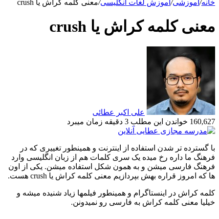
خانه
/
آموزشی
/
آموزش لغات انگلیسی
/
معنی کلمه کراش یا crush
معنی کلمه کراش یا crush
علی اکبر عطائی
160,627
خواندن این مطلب 3 دقیقه زمان میبرد
با گسترده تر شدن استفاده از اینترنت و همینطور تغییری که در
فرهنگ ما داره رخ میده یک سری کلمات هم از زبان انگلیسی وارد
فرهنگ فارسی میشن و به همون شکل استفاده میشن. یکی از اون
ها که امروز قراره بهش بپردازیم معنی کلمه کراش یا crush هست.
کلمه کراش در اینستاگرام و همینطور فیلمها زیاد شنیده میشه و
خیلیا معنی کلمه کراش به فارسی رو نمیدونن.