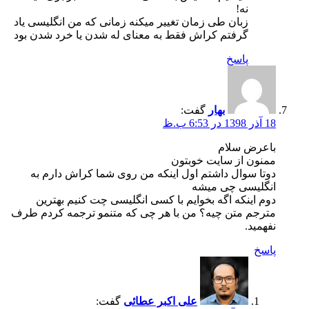
نه!
زبان طی زمان تغییر میکنه زمانی که من انگلیسی یاد
گرفتم کراش فقط به معنای له شدن یا خرد شدن بود
پاسخ
بهار
گفت:
18 آذر 1398 در 6:53 ب.ظ
باعرض سلام
ممنون از سایت خوبتون
دوتا سوال داشتم اول اینکه من روی شما کراش دارم به
انگلیسی چی میشه
دوم اینکه اگه بخوایم با کسی انگلیسی چت کنیم بهترین
مترجم متن چیه؟ من با هر چی که متنمو ترجمه کردم طرف
نفهمید.
پاسخ
علی اکبر عطائی
گفت: