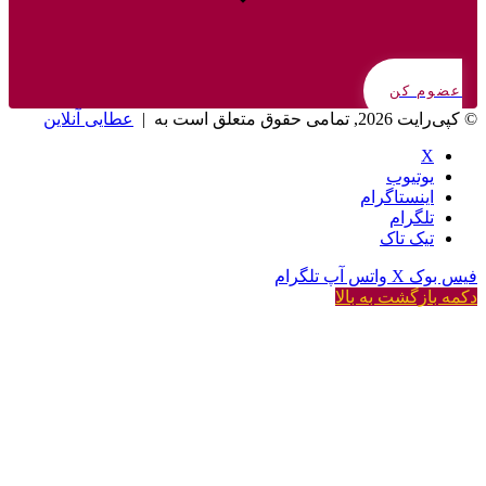
عضوم کن
© کپی‌رایت 2026, تمامی حقوق متعلق است به |
عطایی آنلاین
X
یوتیوب
اینستاگرام
تلگرام
تیک تاک
فیس بوک
X
واتس آپ
تلگرام
دکمه بازگشت به بالا