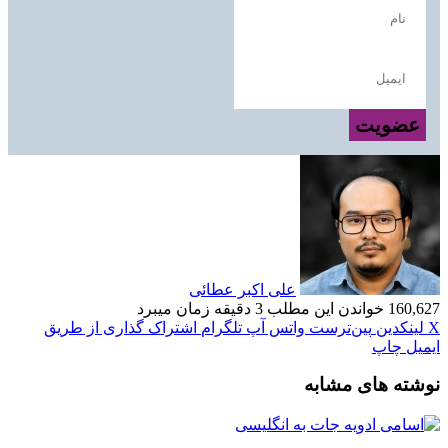
عضویت
علی اکبر عطائی
160,627
خواندن این مطلب 3 دقیقه زمان میبرد
X
لینکدین
‫پین‌ترست
واتس آپ
تلگرام
اشتراک گذاری از طریق
ایمیل
چاپ
نوشته های مشابه