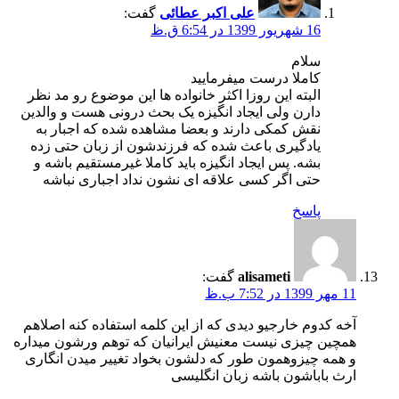
علی اکبر عطائی
گفت:
16 شهریور 1399 در 6:54 ق.ظ
سلام
کاملا درست میفرمایید
البته این روزا اکثر خانواده ها این موضوع رو مد نظر
دارن ولی ایجاد انگیزه یک بحث درونی هست و والدین
نقش کمکی دارند و بعضا مشاهده شده که اجبار به
یادگیری باعث شده که فرزندشون از زبان حتی زده
بشه. پس ایجاد انگیزه باید کاملا غیرمستقیم باشه و
حتی اگر کسی علاقه ای نشون نداد اجباری نباشه
پاسخ
alisameti
گفت:
11 مهر 1399 در 7:52 ب.ظ
آخه کدوم خارجیو دیدی که از این کلمه استفاده کنه اصلاهم
همچین چیزی نیست معنیش ایرانیان که توهم ورشون میداره
و همه چیزوهمون طور که دلشون بخواد تغییر میدن انگاری
ارث باباشون باشه زبان انگلیسی