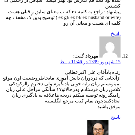
شده بود معنا هم کنارش بود بهتر میشد . سپاس از زحمتی ک
کشیدین
پیشنهاد : راجع به کلمه ex که ب معنای سابق و قبلی هست
(ex gf/ ex bf/ ex husband or wife ) توضیح بدین ک مخفف چه
کلمه ای هست و معانی آن رو
پاسخ
مهرداد
گفت:
15 شهریور 1399 در 11:46 ب.ظ
زنده بادآقای علی اکبرعطایی
ازآنجایی که دردوران دانش آموزی مابخاطروضعیت اون موقع
نمیتونستم زبان رابه خوبی یادبگیرم ولی دخترم راازکودکی
کلاس زبان فرستادم ودرحالاتو۱۷ سالگی مراحل عالی زبان
رامیگذرونه توصیه میکنم دربچه هاعلاقه به یادگیری زبان
ایجادکنیدچون تمام کتب مرجع انگلیسیه
موفق باشید
پاسخ