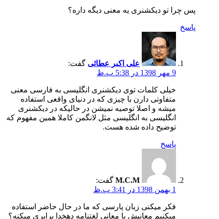
پس چرا تو دیکشنری یه معنی دیگه داره؟
پاسخ
علی اکبر عطائی
گفت:
9 مهر 1398 در 5:38 ب.ظ
خیلی کلمات توی دیکشنری انگلیسی به فارسی معنی
متفاوتی دارن با چیزی که در دنیای واقعی استفاده
میشه و اصلا توصیه نمیشن در حالیکه در دیکشنری
انگلیسی به انگلیسی مثل لانگمن کاملا همین مفهوم که
توضیح داده شده هست.
پاسخ
M.C.M
گفت:
1 بهمن 1398 در 3:41 ب.ظ
فکر میکنی زبان پارسی که ما در حال حاضر استفاده
میکنیم معانیش با معانی لغتنامه دهخدا برابری میکنه؟