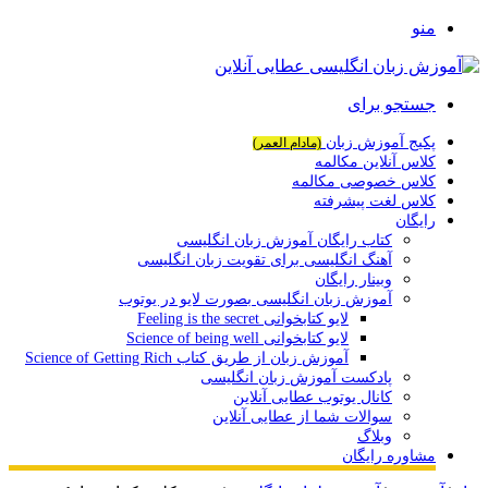
منو
جستجو برای
پکیج آموزش زبان
(مادام العمر)
کلاس آنلاین مکالمه
کلاس خصوصی مکالمه
کلاس لغت پیشرفته
رایگان
کتاب رایگان آموزش زبان انگلیسی
آهنگ انگلیسی برای تقویت زبان انگلیسی
وبینار رایگان
آموزش زبان انگلیسی بصورت لایو در یوتوب
لایو کتابخوانی Feeling is the secret
لایو کتابخوانی Science of being well
آموزش زبان از طریق کتاب Science of Getting Rich
پادکست آموزش زبان انگلیسی
کانال یوتوب عطایی آنلاین
سوالات شما از عطایی آنلاین
وبلاگ
مشاوره رایگان