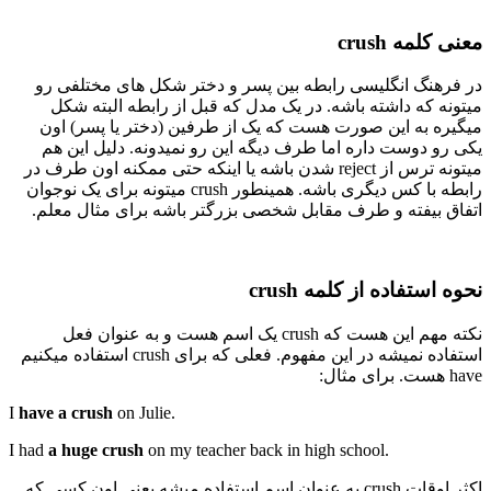
معنی کلمه crush
در فرهنگ انگلیسی رابطه بین پسر و دختر شکل های مختلفی رو
میتونه که داشته باشه. در یک مدل که قبل از رابطه البته شکل
میگیره به این صورت هست که یک از طرفین (دختر یا پسر) اون
یکی رو دوست داره اما طرف دیگه این رو نمیدونه. دلیل این هم
میتونه ترس از reject شدن باشه یا اینکه حتی ممکنه اون طرف در
رابطه با کس دیگری باشه. همینطور crush میتونه برای یک نوجوان
اتفاق بیفته و طرف مقابل شخصی بزرگتر باشه برای مثال معلم.
نحوه استفاده از کلمه crush
نکته مهم این هست که crush یک اسم هست و به عنوان فعل
استفاده نمیشه در این مفهوم. فعلی که برای crush استفاده میکنیم
have هست. برای مثال:
I
have a crush
on Julie.
I had
a huge crush
on my teacher back in high school.
اکثر اوقات crush به عنوان اسم استفاده میشه یعنی اون کسی که