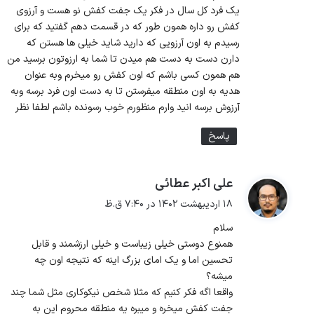
یک فرد کل سال در فکر یک جفت کفش نو هست و آرزوی
کفش رو داره همون طور که در قسمت دهم گفتید که برای
رسیدم به اون آرزویی که دارید شاید خیلی ها هستن که
دارن دست به دست هم میدن تا شما به ارزوتون برسید من
هم همون کسی باشم که اون کفش رو میخرم وبه عنوان
هدیه به اون منطقه میفرستن تا به دست اون فرد برسه وبه
آرزوش برسه انید وارم منظورم خوب رسونده باشم لطفا نظر
پاسخ
علی اکبر عطائی
گ
ف
۱۸ اردیبهشت ۱۴۰۲ در ۷:۴۰ ق.ظ
ت
سلام
:
همنوع دوستی خیلی زیباست و خیلی ارزشمند و قابل
تحسین اما و یک امای بزرگ اینه که نتیجه اون چه
میشه؟
واقعا اگه فکر کنیم که مثلا شخص نیکوکاری مثل شما چند
جفت کفش میخره و میبره یه منطقه محروم این به