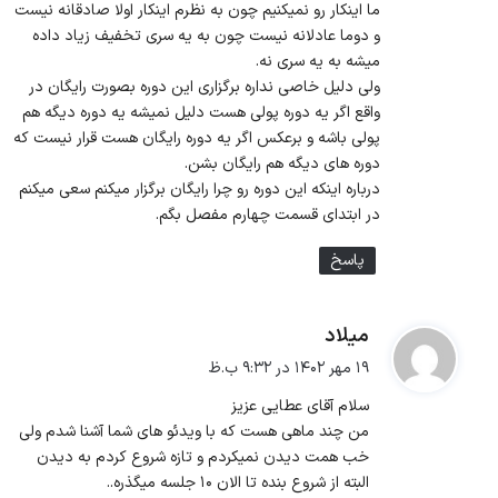
ما اینکار رو نمیکنیم چون به نظرم اینکار اولا صادقانه نیست
و دوما عادلانه نیست چون به یه سری تخفیف زیاد داده
میشه به یه سری نه.
ولی دلیل خاصی نداره برگزاری این دوره بصورت رایگان در
واقع اگر یه دوره پولی هست دلیل نمیشه یه دوره دیگه هم
پولی باشه و برعکس اگر یه دوره رایگان هست قرار نیست که
دوره های دیگه هم رایگان بشن.
درباره اینکه این دوره رو چرا رایگان برگزار میکنم سعی میکنم
در ابتدای قسمت چهارم مفصل بگم.
پاسخ
میلاد
گ
ف
۱۹ مهر ۱۴۰۲ در ۹:۳۲ ب.ظ
ت
سلام آقای عطایی عزیز
:
من چند ماهی هست که با ویدئو های شما آشنا شدم ولی
خب همت دیدن نمیکردم و تازه شروع کردم به دیدن
البته از شروع بنده تا الان ۱۰ جلسه میگذره..