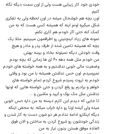
خودی خود کار زیبایی هست ولی از اون سمت دیگه نگاه
کنیم.
اون بچه هم خوشحال میشه در اون لحظه ولی یه تفکری
شکل میگیره اونم اینه که همیشه کسی هست که به من
کمک کنه حتی اگر خودم هم کاری نکنم.
نمونه های زیاد اینچنینی رو اطرافمون میبینیم. مثلا یک
بچه که همیشه تامین شده از طرف پدر و مادر و هیچ
وقت خودش دیگه نمیتونه بخاد و برسه بهش.
من خودم مثل همه دهه ۶۰ ای ها زمانی که بچه بودم
وضعیت مالی خوبی نداشتیم و به همه خواسته های خودم
نمیرسیدم. اون حس نداشتن همیشه با من بود و وقتی
خودم به ثروت رسیدم شروع کردم تمام خواسته های
خواهر و برادرم رو رفع کردن و حتی خواسته هایی که اونها
نداشتن مثل مک بوک و آیپد و ماشین و …
تا جایی که دیدم این کارم درسته به من داره حس خوبی
میده ولی آینده اونا رو داره خراب میکنه. به محض اینکه
دیگه اینکارو ادامه ندادم هر دو شون دست به کار شدن و
زندگی خودشون رو شروع کردن به ساختن و الان فوق
العاده موفق هستن بدون نیاز به من.