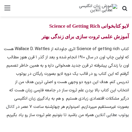
لایو کتابخوانی Science of Getting Rich
آموزش علمی ثروت سازی برای زندگی بهتر
کتاب Science of getting rich اثری جاودانه از Wallace D. Wattles هست
که اولین چاپ اون در سال ۱۹۱۰ انجام شده و بعد از گذر ۱ قرن هنوز مطالب
اون با زندگی پیشرفته تر قرن جدید همخوانی داره و به همین خاطر تصمیم
گرفتم که این کتاب رو در قالب یک دوره لایو بصورت رایگان در یوتوب
تدریس کنم. هدف این دوره دو وجهی هست و اصلی ترین هدف من از
انتخاب این کتاب بالا بردن علم ثروت ساز در جامعه فارسی زبان هست که
درگیر مشکلات اقتصادی زیادی هستیم و هم به یادگیری زبان انگلیسی
بصورت غیرمستقیم میپردازیم. امیدوارم هر چهارشنبه ساعت ۷ عصر در
کانال
یوتوب عطایی آنلاین
همراه من باشید تا بتونیم علم ثروت ساز رو یاد بگیریم.