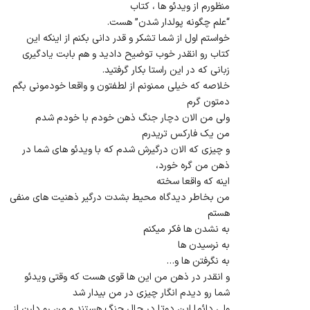
منظورم از ویدئو ها ، کتاب
“علم چگونه پولدار شدن” هست.
خواستم اول از شما تشکر و قدر دانی بکنم از اینکه این
کتاب رو انقدر خوب توضیح دادید و هم بابت یادگیری
زبانی که در این راستا بکار گرفتید.
خلاصه که خیلی ممنونم از لطفتون و واقعا خودمونی بگم
دمتون گرم
ولی من الان دچار جنگ ذهن خودم با خودم شدم
من یک فارکس تریدرم
و چیزی که الان درگیرش شدم که با ویدئو های شما در
ذهن من گره خورد،
اینه که واقعا سخته
من بخاطر دیدگاه محیط بشدت درگیر ذهنیت های منفی
هستم
به نشدن ها فکر میکنم
به نرسیدن ها
به نگرفتن ها و…
و انقدر در ذهن من این ها قوی هست که وقتی ویدئو
شما رو دیدم انگار چیزی در من بیدار شد
ولی دائما این دوتا در حال جنگ هستند و من رو دارن از