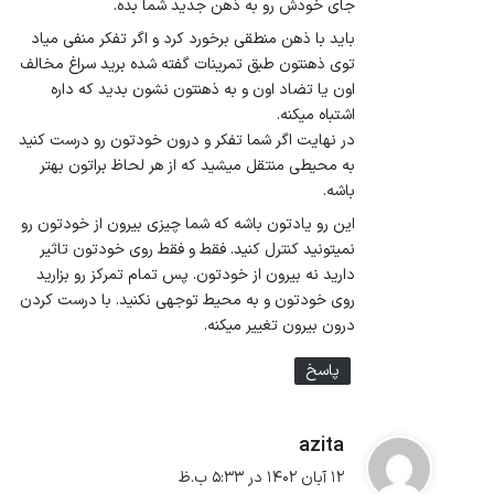
جای خودش رو به ذهن جدید شما بده.
باید با ذهن منطقی برخورد کرد و اگر تفکر منفی میاد
توی ذهنتون طبق تمرینات گفته شده برید سراغ مخالف
اون یا تضاد اون و به ذهنتون نشون بدید که داره
اشتباه میکنه.
در نهایت اگر شما تفکر و درون خودتون رو درست کنید
به محیطی منتقل میشید که از هر لحاظ براتون بهتر
باشه.
این رو یادتون باشه که شما چیزی بیرون از خودتون رو
نمیتونید کنترل کنید. فقط و فقط روی خودتون تاثیر
دارید نه بیرون از خودتون. پس تمام تمرکز رو بزارید
روی خودتون و به محیط توجهی نکنید. با درست کردن
درون بیرون تغییر میکنه.
پاسخ
azita
گ
ف
۱۲ آبان ۱۴۰۲ در ۵:۳۳ ب.ظ