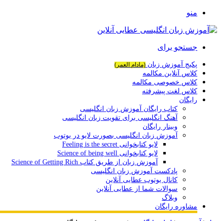
منو
جستجو برای
پکیج آموزش زبان
(مادام العمر)
کلاس آنلاین مکالمه
کلاس خصوصی مکالمه
کلاس لغت پیشرفته
رایگان
کتاب رایگان آموزش زبان انگلیسی
آهنگ انگلیسی برای تقویت زبان انگلیسی
وبینار رایگان
آموزش زبان انگلیسی بصورت لایو در یوتوب
لایو کتابخوانی Feeling is the secret
لایو کتابخوانی Science of being well
آموزش زبان از طریق کتاب Science of Getting Rich
پادکست آموزش زبان انگلیسی
کانال یوتوب عطایی آنلاین
سوالات شما از عطایی آنلاین
وبلاگ
مشاوره رایگان