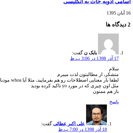
اسامی ادویه جات به انگلیسی
16 آبان 1395
‫2 دیدگاه ها
بابک ن
گفت:
17 آذر 1398 در 3:06 ب.ظ
سلام
متشکر، از مطالبتون لذت میبرم
لطفا بار معنایی اصطلاحات رو هم بفرمایید، مثلا آیا whoa مودبانه هست یا نه، یا فقط برای یک گفتگوی صمیمانه مناسبه، یا اصلا بار معنایی منفی داره؟
مثل اون چیزی که در مورد yo تاکید کرده بودید
باز هم ممنون
پاسخ
علی اکبر عطائی
گفت:
18 آذر 1398 در 7:00 ب.ظ