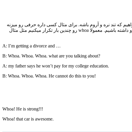
یخواهیم که تند نره و آروم باشه. برای مثال کسی داره حرفی رو میزنه
که برای ما تعجب برانگیز هست و همینطور داره میگه ولی ما میخواهیم ازش که صبر کنه و آروم تر بگه تا ما فرصت تحلیل و درک موضوع رو داشته باشیم. معمولا whoa رو چندین بار تکرار میکنیم مثل مثال
A: I’m getting a divorce and …
B: Whoa. Whoa. Whoa. what are you talking about?
A: my father says he won’t pay for my college education.
B: Whoa. Whoa. Whoa. He cannot do this to you!
Whoa! He is strong!!!
Whoa! that car is awesome.