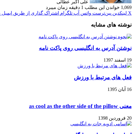
علی اکبر عطائی
1,069
خواندن این مطلب 1 دقیقه زمان میبرد
X
لینکدین
‫پین‌ترست
واتس آپ
تلگرام
اشتراک گذاری از طریق ایمیل
چ
نوشته های مشابه
نوشتن آدرس به انگلیسی روی پاکت نامه
19 اسفند 1397
فعل های مرتبط با ورزش
16 آبان 1395
معنی as cool as the other side of the pillow
20 فروردین 1398