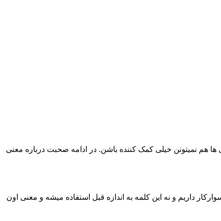
هم نمیتونن خیلی کمک کننده باشن. در ادامه صحبت درباره معنی
یشده. زمانی که یک سوارکار میخواسته که اسب بایسته میگفته whoa ولی الان نه اونقدر سوارکار داریم و نه این کلمه به اندازه قبل استفاده میشه و معنی اون