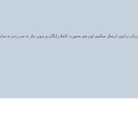
ان براتون ارسال میکنیم اون هم بصورت کاملا رایگان و بدون نیاز به سر زدن به سای