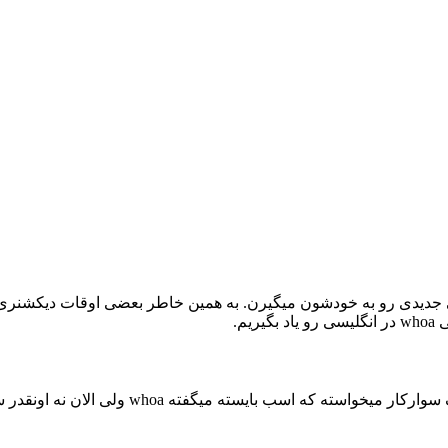
یدی رو به خودشون میگیرن. به همین خاطر بعضی اوقات دیکشنری ها 
کلمه whoa در گذشته توسط سوارکارها استفاده م