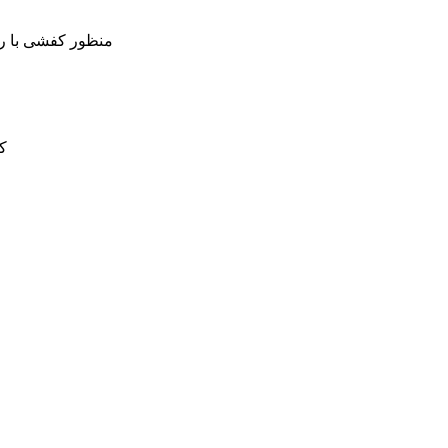
منظور کفشی با ر
ک