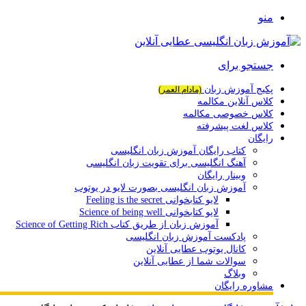
منو
جستجو برای
پکیج آموزش زبان
(مادام العمر)
کلاس آنلاین مکالمه
کلاس خصوصی مکالمه
کلاس لغت پیشرفته
رایگان
کتاب رایگان آموزش زبان انگلیسی
آهنگ انگلیسی برای تقویت زبان انگلیسی
وبینار رایگان
آموزش زبان انگلیسی بصورت لایو در یوتوب
لایو کتابخوانی Feeling is the secret
لایو کتابخوانی Science of being well
آموزش زبان از طریق کتاب Science of Getting Rich
پادکست آموزش زبان انگلیسی
کانال یوتوب عطایی آنلاین
سوالات شما از عطایی آنلاین
وبلاگ
مشاوره رایگان