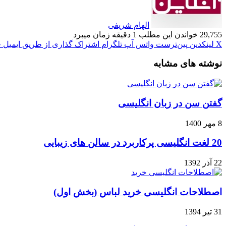
الهام شریفی
29,755
خواندن این مطلب 1 دقیقه زمان میبرد
X
لینکدین
‫پین‌ترست
واتس آپ
تلگرام
اشتراک گذاری از طریق ایمیل
چ
نوشته های مشابه
گفتن سن در زبان انگلیسی
8 مهر 1400
20 لغت انگلیسی پرکاربرد در سالن های زیبایی
22 آذر 1392
اصطلاحات انگلیسی خرید لباس (بخش اول)
31 تیر 1394