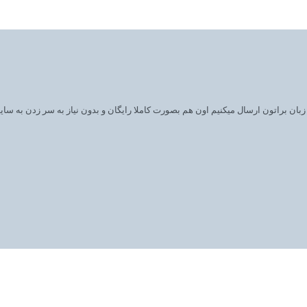
ان براتون ارسال میکنیم اون هم بصورت کاملا رایگان و بدون نیاز به سر زدن به سای