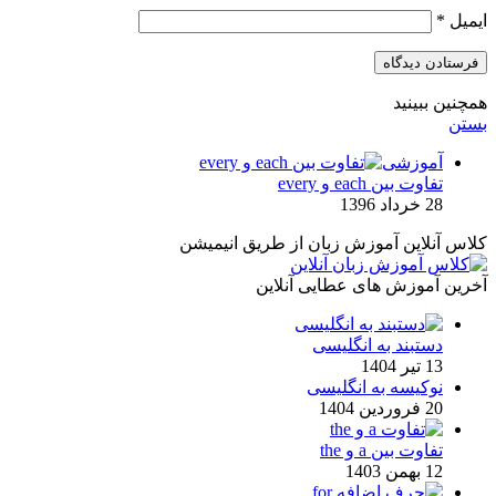
ایمیل
*
همچنین ببینید
بستن
آموزشی
تفاوت بین each و every
28 خرداد 1396
کلاس آنلاین آموزش زبان از طریق انیمیشن
آخرین آموزش های عطایی آنلاین
دستبند به انگلیسی
13 تیر 1404
نوکیسه به انگلیسی
20 فروردین 1404
تفاوت بین a و the
12 بهمن 1403