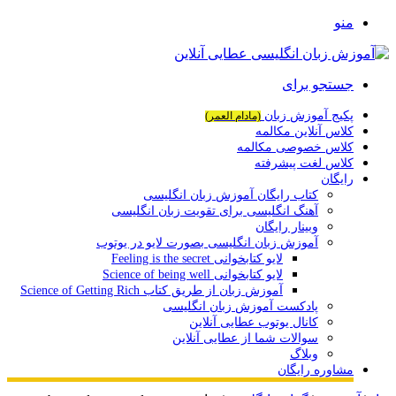
منو
جستجو برای
پکیج آموزش زبان
(مادام العمر)
کلاس آنلاین مکالمه
کلاس خصوصی مکالمه
کلاس لغت پیشرفته
رایگان
کتاب رایگان آموزش زبان انگلیسی
آهنگ انگلیسی برای تقویت زبان انگلیسی
وبینار رایگان
آموزش زبان انگلیسی بصورت لایو در یوتوب
لایو کتابخوانی Feeling is the secret
لایو کتابخوانی Science of being well
آموزش زبان از طریق کتاب Science of Getting Rich
پادکست آموزش زبان انگلیسی
کانال یوتوب عطایی آنلاین
سوالات شما از عطایی آنلاین
وبلاگ
مشاوره رایگان