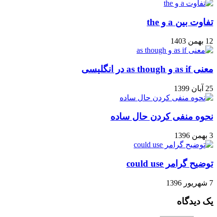
تفاوت بین a و the
12 بهمن 1403
معنی as if و as though در انگلیسی
25 آبان 1399
نحوه منفی کردن حال ساده
3 بهمن 1396
توضیح گرامر could use
7 شهریور 1396
یک دیدگاه